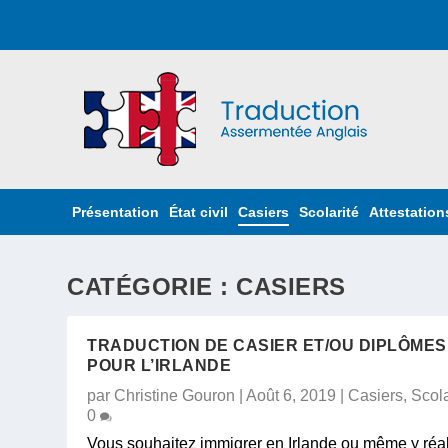
Présentation
État civil
Casiers
Scolarité
Attestation
CATÉGORIE : CASIERS
TRADUCTION DE CASIER ET/OU DIPLÔMES
POUR L’IRLANDE
par
Christine Gouron
|
Août 6, 2019
|
Casiers
,
Scola
0
Vous souhaitez immigrer en Irlande ou même y réal