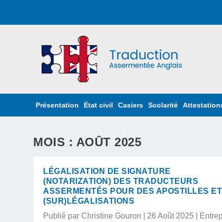
Présentation
État civil
Casiers
Scolarité
Attestation
MOIS : AOÛT 2025
LÉGALISATION DE SIGNATURE
(NOTARIZATION) DES TRADUCTEURS
ASSERMENTÉS POUR DES APOSTILLES ET
(SUR)LÉGALISATIONS
Publié par
Christine Gouron
|
26 Août 2025
|
Entrep