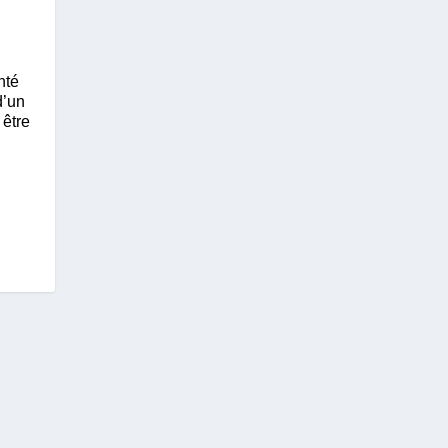
nté
d’un
 être